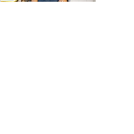
HORARIO DE SERVICIO
Visítanos
Lunes - Viernes: 9 a. m. - 6 p. m.
Sábado: 10 a. m. - 2 p. m.
Domingo: cerrado